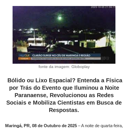
c
st
ail
at
k
d
e
er
p
el
n
wi
o
h
e
o
s
e
di
a
e
e
e
a
tt
p
ar
b
d
A
dI
t
d
st
gr
p
er
y
e
o
o
p
n
s
a
c
Li
o
n
p
m
h
n
k
at
k
fonte da imagem: Globoplay
Bólido ou Lixo Espacial? Entenda a Física
por Trás do Evento que Iluminou a Noite
Paranaense, Revolucionou as Redes
Sociais e Mobiliza Cientistas em Busca de
Respostas.
Maringá, PR, 08 de Outubro de 2025
– A noite de quarta-feira,