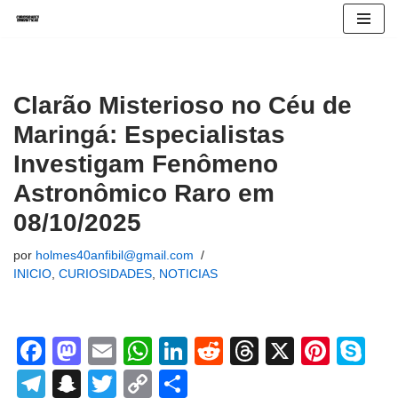
Avançar
para
o
Clarão Misterioso no Céu de
conteúdo
Maringá: Especialistas
Investigam Fenômeno
Astronômico Raro em
08/10/2025
por
holmes40anfibil@gmail.com
INICIO
,
CURIOSIDADES
,
NOTICIAS
F
M
E
W
Li
R
T
X
Pi
S
a
a
m
h
n
e
hr
nt
ky
T
S
T
C
S