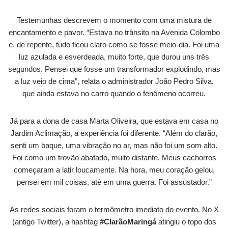
Testemunhas descrevem o momento com uma mistura de
encantamento e pavor. “Estava no trânsito na Avenida Colombo
e, de repente, tudo ficou claro como se fosse meio-dia. Foi uma
luz azulada e esverdeada, muito forte, que durou uns três
segundos. Pensei que fosse um transformador explodindo, mas
a luz veio de cima”, relata o administrador João Pedro Silva,
que ainda estava no carro quando o fenômeno ocorreu.
Já para a dona de casa Marta Oliveira, que estava em casa no
Jardim Aclimação, a experiência foi diferente. “Além do clarão,
senti um baque, uma vibração no ar, mas não foi um som alto.
Foi como um trovão abafado, muito distante. Meus cachorros
começaram a latir loucamente. Na hora, meu coração gelou,
pensei em mil coisas, até em uma guerra. Foi assustador.”
As redes sociais foram o termômetro imediato do evento. No X
(antigo Twitter), a hashtag
#ClarãoMaringá
atingiu o topo dos