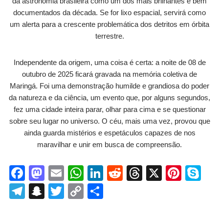
da astronomia brasileira como um dos mais brilhantes e bem
documentados da década. Se for lixo espacial, servirá como
um alerta para a crescente problemática dos detritos em órbita
terrestre.
Independente da origem, uma coisa é certa: a noite de 08 de
outubro de 2025 ficará gravada na memória coletiva de
Maringá. Foi uma demonstração humilde e grandiosa do poder
da natureza e da ciência, um evento que, por alguns segundos,
fez uma cidade inteira parar, olhar para cima e se questionar
sobre seu lugar no universo. O céu, mais uma vez, provou que
ainda guarda mistérios e espetáculos capazes de nos
maravilhar e unir em busca de compreensão.
F
M
E
W
Li
R
T
X
Pi
S
a
a
m
h
n
e
hr
nt
ky
T
S
T
C
S
c
st
ail
at
k
d
e
er
p
el
n
wi
o
h