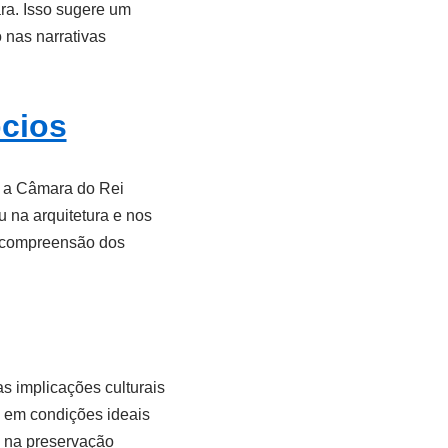
ra. Isso sugere um
nas narrativas
pcios
r a Câmara do Rei
u na arquitetura e nos
a compreensão dos
s implicações culturais
ó em condições ideais
s na preservação