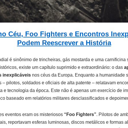
o Céu, Foo Fighters e Encontros Inexp
Podem Reescrever a História
dial é sinônimo de trincheiras, gás mostarda e uma carnificina
históricos, existe um capítulo suprimido e extraordinário: o das
a
 inexplicáveis
nos céus da Europa. Enquanto a humanidade se
– pilotos, soldados e oficiais de alta patente – relatavam enc
ca e tecnologia da época. Este não é apenas um exercício de i
ico baseado em relatórios militares desclassificados e depoimen
es eventos eram os misteriosos
“Foo Fighters”
. Pilotos de am
ais, reportavam esferas luminosas, discos metálicos e formas 