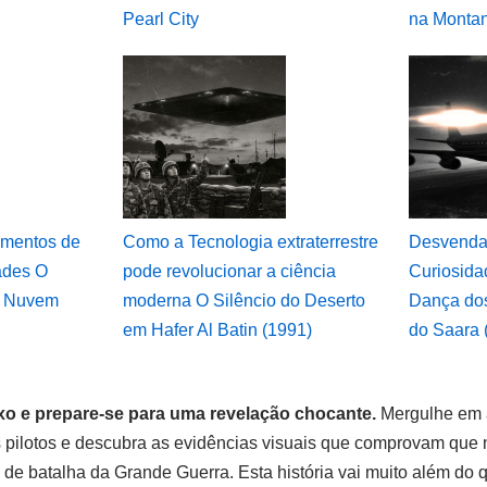
Pearl City
na Montan
amentos de
Como a Tecnologia extraterrestre
Desvenda
ades O
pode revolucionar a ciência
Curiosidad
 a Nuvem
moderna O Silêncio do Deserto
Dança dos
em Hafer Al Batin (1991)
do Saara 
xo e prepare-se para uma revelação chocante.
Mergulhe em a
 pilotos e descubra as evidências visuais que comprovam que
e batalha da Grande Guerra. Esta história vai muito além do qu