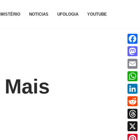
MISTÉRIO
NOTICIAS
UFOLOGIA
YOUTUBE
Face
Mast
Emai
 Mais
What
Linke
Reddi
Thre
X