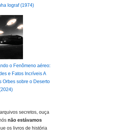
ha Iograf (1974)
ndo o Fenômeno aéreo:
es e Fatos Incríveis A
 Orbes sobre o Deserto
(2024)
rquivos secretos, ouça
 nós
não estávamos
e os livros de história