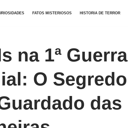
URIOSIDADES
FATOS MISTERIOSOS
HISTORIA DE TERROR
s na 1ª Guerra
al: O Segredo
Guardado das
heiras