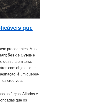
licáveis que
 sem precedentes. Mas,
parições de OVNIs e
 destruía em terra,
ontros com objetos que
maginação; é um quebra-
tos credíveis.
bas as forças, Aliados e
alongadas que os