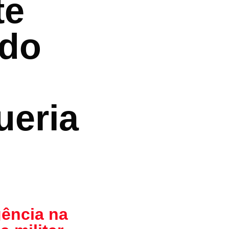
te
 do
ueria
ência na