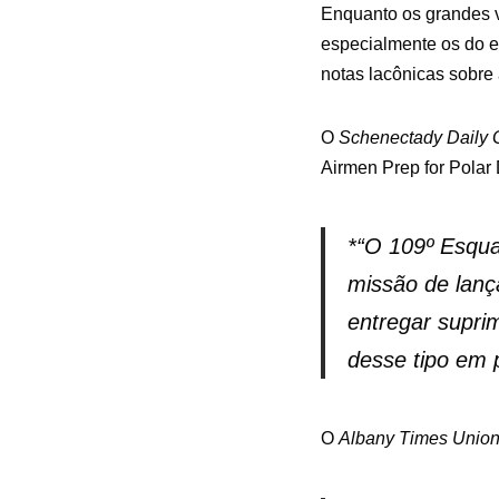
Enquanto os grandes v
especialmente os do 
notas lacônicas sobre
O
Schenectady Daily 
Airmen Prep for Polar D
*
“O 109º Esqua
missão de lanç
entregar supri
desse tipo em 
O
Albany Times Unio