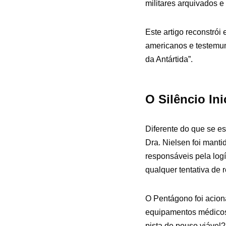
militares arquivados 
Este artigo reconstró
americanos e testemun
da Antártida”.
O Silêncio In
Diferente do que se es
Dra. Nielsen foi mant
responsáveis pela logí
qualquer tentativa de 
O Pentágono foi acion
equipamentos médicos 
pista de pouso viável?