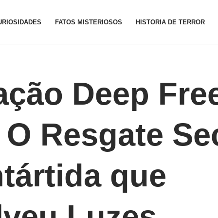
URIOSIDADES
FATOS MISTERIOSOS
HISTORIA DE TERROR
ação Deep Fre
 O Resgate Se
tártida que
lveu Luzes