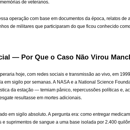
e memórias de veteranos.
i essa operação com base em documentos da época, relatos de a
hos de militares que participaram do que ficou conhecido como
icial — Por Que o Caso Não Virou Manc
peraria hoje, com redes sociais e transmissão ao vivo, em 1999
ida em sigilo por semanas. A NASA e a National Science Found
stica da estação — temiam pânico, repercussões políticas e, a
resgate resultasse em mortes adicionais.
ado em sigilo absoluto. A pergunta era: como entregar medicam
e suprimentos de sangue a uma base isolada por 2.400 quilôm