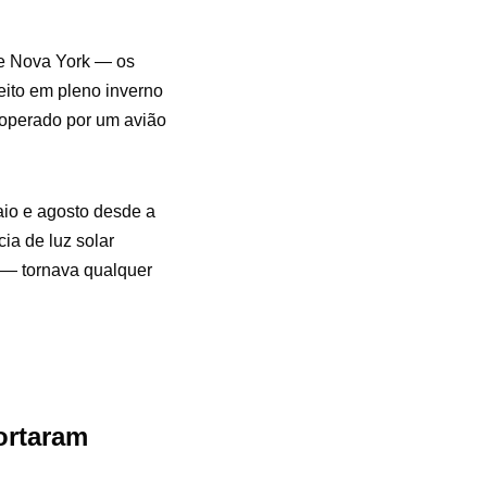
de Nova York — os
eito em pleno inverno
operado por um avião
io e agosto desde a
ia de luz solar
 — tornava qualquer
ortaram