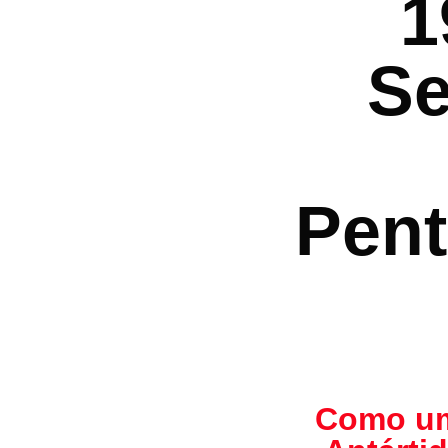
1
o
o
o
n
Se
k
Pent
Como um