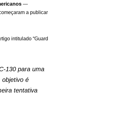
mericanos
—
começaram a publicar
tigo intitulado “Guard
LC-130 para uma
 objetivo é
ira tentativa