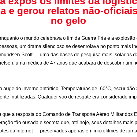
a expôs os limites da logístic
 e gerou relatos não-oficiai
no gelo
quanto o mundo celebrava o fim da Guerra Fria e a explosão 
pessoas, um drama silencioso se desenrolava no ponto mais inó
Amundsen-Scott — uma das bases de pesquisa mais isoladas 
 Nielsen, uma médica de 47 anos que acabara de descobrir um 
 auge do inverno antártico. Temperaturas de -60°C, escuridão 2
ente inutilizadas. Qualquer voo de resgate era considerado imp
 que a resposta do Comando de Transporte Aéreo Militar dos
ação tão ousada e secreta que, até hoje, seus detalhes mais
otes da internet — preservados apenas em microfilmes de jornais