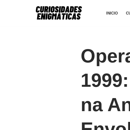
INICIO
C
Avançar
para
o
conteúdo
Oper
1999:
na An
Envo