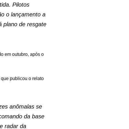
da. Pilotos
ão o lançamento a
á plano de resgate
do em outubro, após o
 que publicou o relato
uzes anômalas se
 comando da base
de radar da