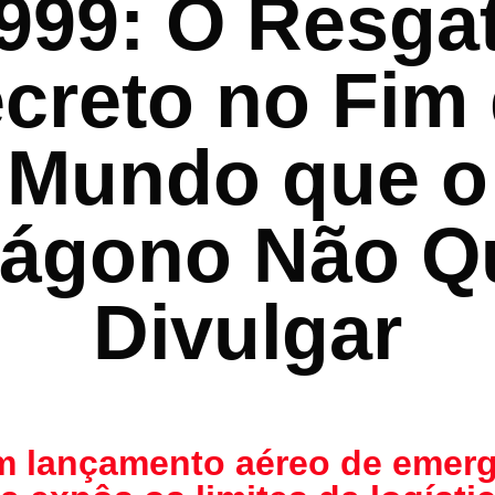
999: O Resga
p
n
s
m
h
n
p
at
k
creto no Fim
Mundo que o
ágono Não Q
Divulgar
 lançamento aéreo de emerg