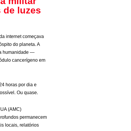
a militar
s de luzes
da internet começava
spito do planeta. A
da humanidade —
nódulo cancerígeno em
4 horas por dia e
ossível. Ou quase.
 EUA (AMC)
 profundos permanecem
 locais, relatórios