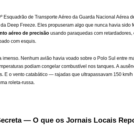
9º Esquadrão de Transporte Aéreo da Guarda Nacional Aérea 
s da Deep Freeze. Eles propuseram algo que nunca havia sido f
to aéreo de precisão
usando paraquedas com retardadores, 
pado com esquis.
a imenso. Nenhum avião havia voado sobre o Polo Sul entre ma
mperaturas podiam congelar combustível nos tanques. A ausênc
s. E o vento catabático — rajadas que ultrapassavam 150 km/h
ma roleta-russa.
ecreta — O que os Jornais Locais Rep