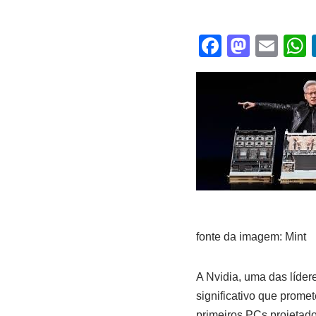
F
M
E
a
a
m
c
st
ail
a
e
o
b
d
o
o
o
n
k
fonte da imagem: Mint
A Nvidia, uma das líde
significativo que promet
primeiros PCs projetad