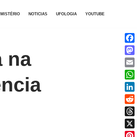
MISTÉRIO
NOTICIAS
UFOLOGIA
YOUTUBE
Face
a na
Mast
Emai
ência
What
Linke
Reddi
Thre
X