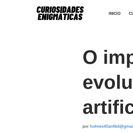
INICIO
C
Avançar
para
o
conteúdo
O imp
evolu
artifi
por
holmes40anfibil@gmai