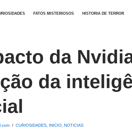
URIOSIDADES
FATOS MISTERIOSOS
HISTORIA DE TERROR
acto da Nvidi
ção da intelig
cial
l.com
CURIOSIDADES
,
INICIO
,
NOTICIAS