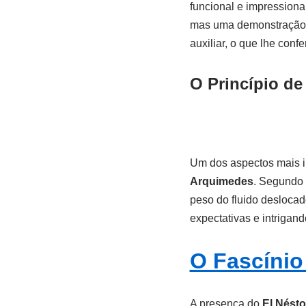
funcional e impression
mas uma demonstração d
auxiliar, o que lhe con
O Princípio d
Um dos aspectos mais 
Arquimedes
. Segundo 
peso do fluido deslocad
expectativas e intrigan
O Fascínio
A presença do
El Nésto