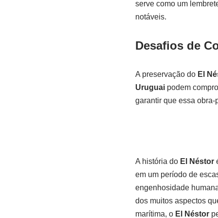
serve como um lembrete
notáveis.
Desafios de C
A preservação do
El Né
Uruguai
podem comprome
garantir que essa obra-
A história do
El Néstor
é
em um período de escas
engenhosidade humana e
dos muitos aspectos que
marítima, o
El Néstor
pe