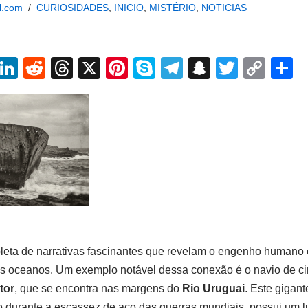
l.com
CURIOSIDADES
,
INICIO
,
MISTÉRIO
,
NOTICIAS
W
Li
R
T
X
Pi
S
T
S
T
C
S
h
n
e
hr
nt
ky
el
n
wi
o
h
t
k
d
e
er
p
e
a
tt
p
a
s
e
di
a
e
e
gr
p
er
y
e
A
dI
t
d
st
a
c
Li
p
n
s
m
h
n
p
at
k
epleta de narrativas fascinantes que revelam o engenho humano
e os oceanos. Um exemplo notável dessa conexão é o navio de 
tor
, que se encontra nas margens do
Rio Uruguai
. Este gigan
 durante a escassez de aço das guerras mundiais, possui um lu