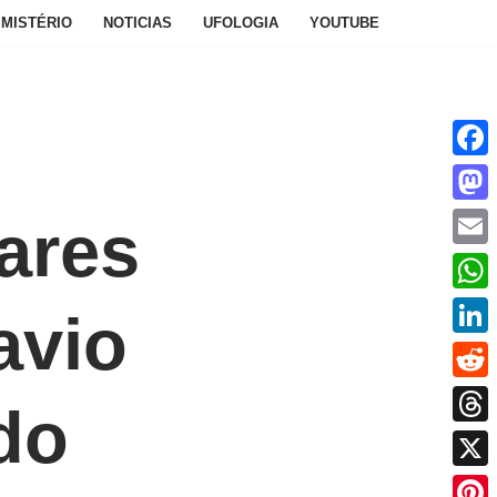
MISTÉRIO
NOTICIAS
UFOLOGIA
YOUTUBE
Face
Mast
ares
Emai
What
avio
Linke
Reddi
do
Thre
X