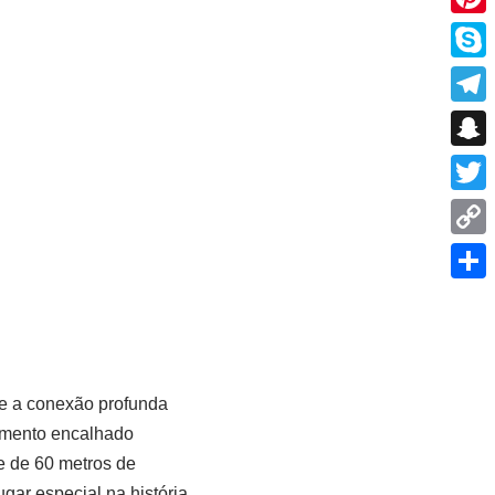
Pinte
Skyp
Tele
Snap
r
Twitt
Copy
Link
Shar
 e a conexão profunda
cimento encalhado
te de 60 metros de
gar especial na história