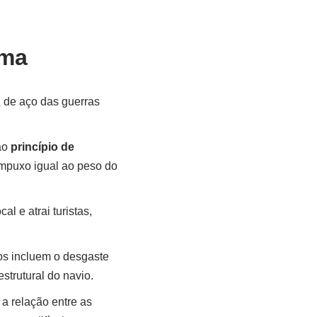
ima
z de aço das guerras
ao
princípio de
empuxo igual ao peso do
al e atrai turistas,
os incluem o desgaste
strutural do navio.
 a relação entre as