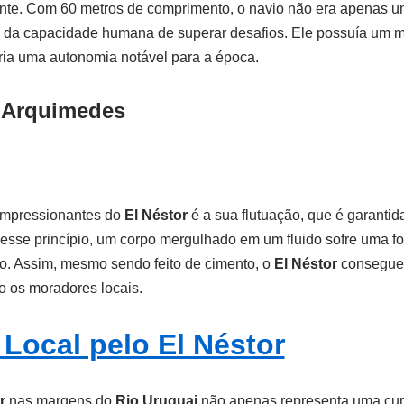
ante. Com 60 metros de comprimento, o navio não era apenas um
a capacidade humana de superar desafios. Ele possuía um mo
feria uma autonomia notável para a época.
e Arquimedes
impressionantes do
El Néstor
é a sua flutuação, que é garantid
esse princípio, um corpo mergulhado em um fluido sofre uma f
o. Assim, mesmo sendo feito de cimento, o
El Néstor
consegue f
do os moradores locais.
 Local pelo El Néstor
r
nas margens do
Rio Uruguai
não apenas representa uma curi