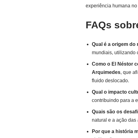
experiência humana no 
FAQs sobre
Qual é a origem do 
mundiais, utilizando 
Como o El Néstor co
Arquimedes
, que a
fluido deslocado.
Qual o impacto cult
contribuindo para a 
Quais são os desaf
natural e a ação das
Por que a história 