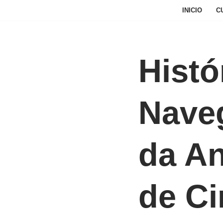
INICIO
C
Avançar
para
o
Histó
conteúdo
Nave
da An
de Ci