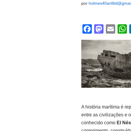
por
holmes40anfibil@gmai
F
M
E
a
a
m
c
st
ail
a
e
o
b
d
o
o
o
n
k
A história marítima é r
entre as civilizações 
conhecido como
El Nés
comprimento, construído