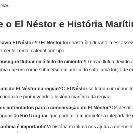
mar.
 o El Néstor e História Marít
navio El Néstor?
O
El Néstor
foi construído durante a escasse
cimento como material principal.
nsegue flutuar se é feito de cimento?
O navio flutua devido 
firma que um corpo submerso em um fluido sofre uma força de 
ural do El Néstor na região?
O
El Néstor
se tornou um ícone loc
economia e promovendo a história marítima da região.
ios enfrentados para a conservação do El Néstor?
Os desafi
 águas do
Rio Uruguai
, que podem comprometer a integridade e
marítima é importante?
A história marítima nos ajuda a entender