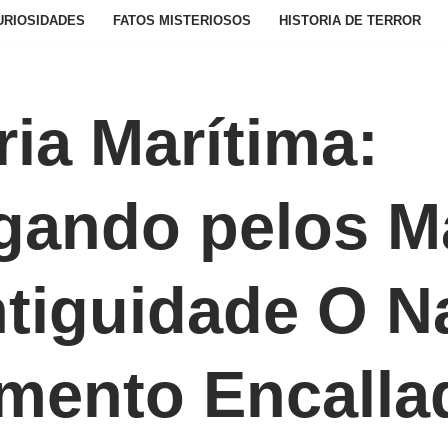
URIOSIDADES
FATOS MISTERIOSOS
HISTORIA DE TERROR
ria Marítima:
gando pelos M
tiguidade O N
mento Encalla