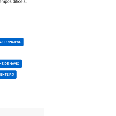
mpos difíceis.
r
NA PRINCIPAL
E DE NAVIO
MENTEIRO