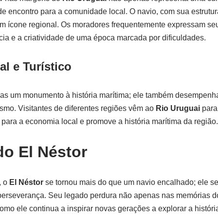
 encontro para a comunidade local. O navio, com sua estrutu
u um ícone regional. Os moradores frequentemente expressam seu
ncia e a criatividade de uma época marcada por dificuldades.
l e Turístico
as um monumento à história marítima; ele também desempenha
rismo. Visitantes de diferentes regiões vêm ao
Rio Uruguai
para
 para a economia local e promove a história marítima da região.
o El Néstor
, o
El Néstor
se tornou mais do que um navio encalhado; ele s
perseverança. Seu legado perdura não apenas nas memórias 
o ele continua a inspirar novas gerações a explorar a históri