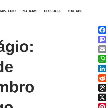
MISTÉRIO
NOTICIAS
UFOLOGIA
YOUTUBE
Face
ágio:
Mast
Emai
de
What
Linke
mbro
Reddi
Thre
go
X