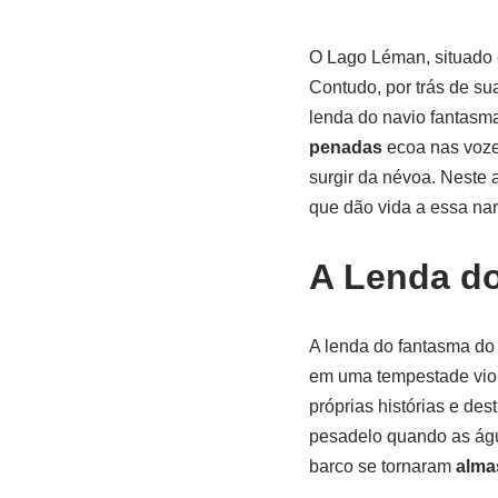
k
O Lago Léman, situado 
Contudo, por trás de su
lenda do navio fantasm
penadas
ecoa nas vozes
surgir da névoa. Neste a
que dão vida a essa narr
A Lenda d
A lenda do fantasma do
em uma tempestade viol
próprias histórias e de
pesadelo quando as água
barco se tornaram
alma