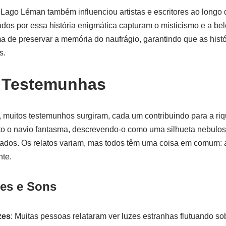
 Lago Léman também influenciou artistas e escritores ao longo
ados por essa história enigmática capturam o misticismo e a bele
ma de preservar a memória do naufrágio, garantindo que as hist
s.
e Testemunhas
 muitos testemunhos surgiram, cada um contribuindo para a riq
sto o navio fantasma, descrevendo-o como uma silhueta nebulo
dos. Os relatos variam, mas todos têm uma coisa em comum: 
nte.
zes e Sons
zes
: Muitas pessoas relataram ver luzes estranhas flutuando sob