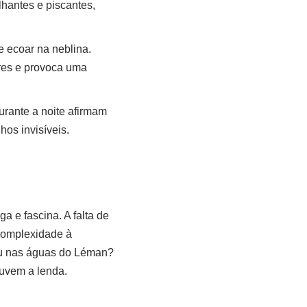
hantes e piscantes,
 ecoar na neblina.
res e provoca uma
rante a noite afirmam
os invisíveis.
a e fascina. A falta de
 complexidade à
deu nas águas do Léman?
uvem a lenda.