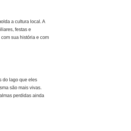
da a cultura local. A
iares, festas e
s com sua história e com
s do lago que eles
asma são mais vivas.
 almas perdidas ainda