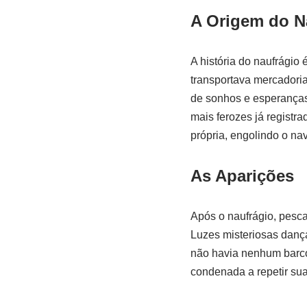
A Origem do N
A história do naufrágio
transportava mercadori
de sonhos e esperanças
mais ferozes já registra
própria, engolindo o na
As Aparições
Após o naufrágio, pesc
Luzes misteriosas danç
não havia nenhum barco 
condenada a repetir sua