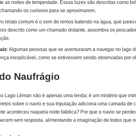
e as noites de tempestade. Essas luzes são descritas como bril
chamando os curiosos para se aproximarem.
tro relato comum é o som de remos batendo na água, que parece
zes descrito como um chamado distante, assombra os pescado
ação.
ais
: Algumas pessoas que se aventuraram a navegar no lago du
ença inexplicável, como se estivessem sendo observadas por olh
 do Naufrágio
 no Lago Léman não é apenas uma lenda; é um mistério que intrig
ncretos sobre o navio e sua tripulação adiciona uma camada de
nte aconteceu naquela noite fatídica? Por que o navio se per
ecem sem resposta, alimentando a imaginação de todos que o