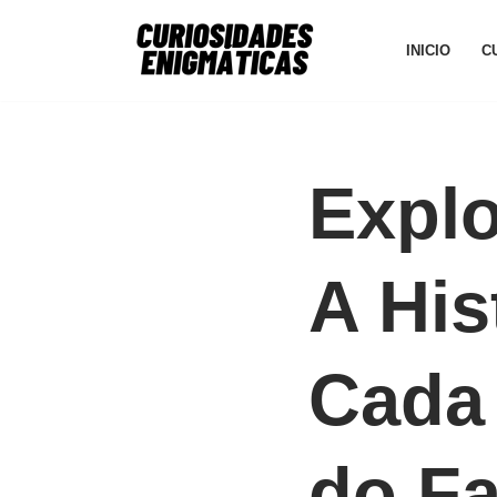
INICIO
C
Avançar
para
o
conteúdo
Explo
A His
Cada
do F