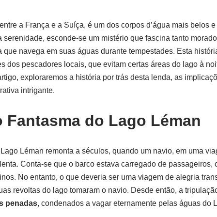
entre a França e a Suíça, é um dos corpos d’água mais belos e
a serenidade, esconde-se um mistério que fascina tanto morador
a que navega em suas águas durante tempestades. Esta histór
 dos pescadores locais, que evitam certas áreas do lago à no
rtigo, exploraremos a história por trás desta lenda, as implicaçõ
ativa intrigante.
o Fantasma do Lago Léman
 Lago Léman remonta a séculos, quando um navio, em uma viag
enta. Conta-se que o barco estava carregado de passageiros,
stinos. No entanto, o que deveria ser uma viagem de alegria tr
s revoltas do lago tomaram o navio. Desde então, a tripulaçã
s penadas
, condenados a vagar eternamente pelas águas do 