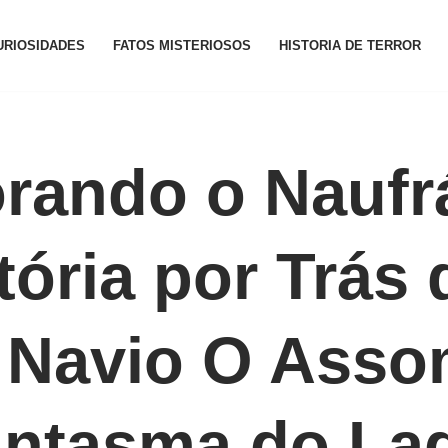
URIOSIDADES
FATOS MISTERIOSOS
HISTORIA DE TERROR
rando o Naufr
tória por Trás 
 Navio O Asso
antasma do La