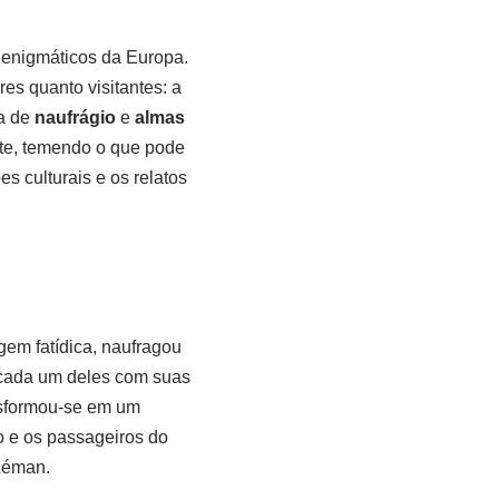
 enigmáticos da Europa.
es quanto visitantes: a
ia de
naufrágio
e
almas
ite, temendo o que pode
es culturais e os relatos
em fatídica, naufragou
 cada um deles com suas
ansformou-se em um
o e os passageiros do
Léman.