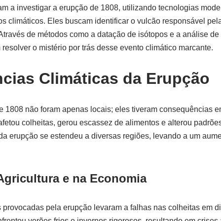
uam a investigar a erupção de 1808, utilizando tecnologias mode
s climáticos. Eles buscam identificar o vulcão responsável pel
 Através de métodos como a datação de isótopos e a análise de
esolver o mistério por trás desse evento climático marcante.
ias Climáticas da Erupção
e 1808 não foram apenas locais; eles tiveram consequências e
 afetou colheitas, gerou escassez de alimentos e alterou padrõe
 da erupção se estendeu a diversas regiões, levando a um aum
Agricultura e na Economia
s provocadas pela erupção levaram a falhas nas colheitas em di
frentou verões frios e invernos rigorosos, resultando em crises