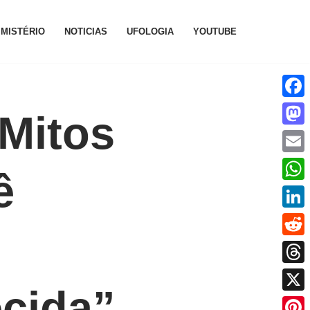
MISTÉRIO
NOTICIAS
UFOLOGIA
YOUTUBE
Face
 Mitos
Mast
Emai
ê
What
Linke
Reddi
Thre
cida”
X