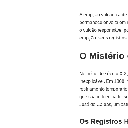
k
A erupção vulcânica de
permanece envolta em mi
o vulcão responsável po
erupção, seus registros 
O Mistério
No início do século XI
inexplicável. Em 1808, 
resfriamento temporário
que sua influência foi 
José de Caldas, um astr
Os Registros H