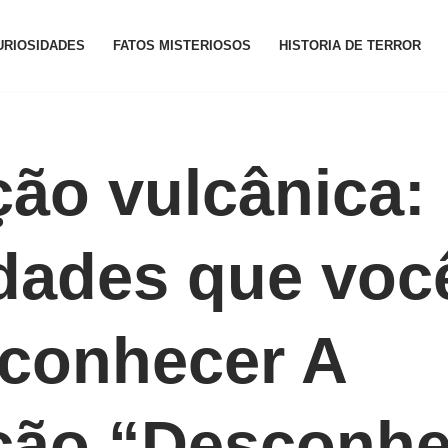
URIOSIDADES
FATOS MISTERIOSOS
HISTORIA DE TERROR
ão vulcânica:
dades que voc
 conhecer A
ção “Desconhe