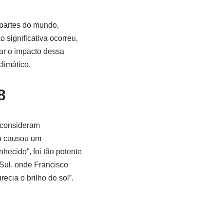
partes do mundo,
significativa ocorreu,
ar o impacto dessa
climático.
8
 consideram
va causou um
hecido”, foi tão potente
 Sul, onde Francisco
cia o brilho do sol”.