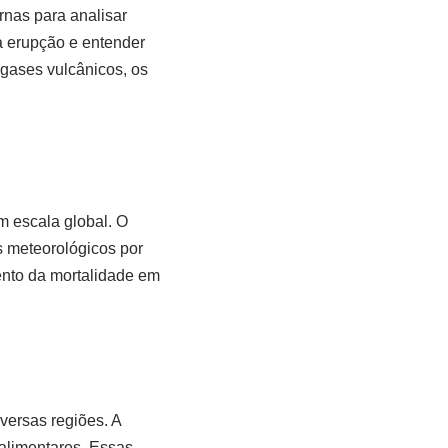
rnas para analisar
a erupção e entender
 gases vulcânicos, os
m escala global. O
s meteorológicos por
ento da mortalidade em
versas regiões. A
 alimentares. Essas