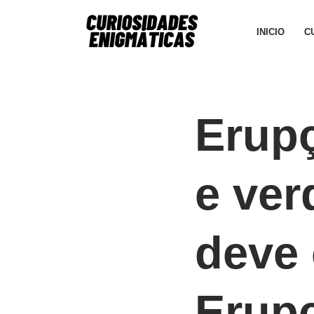
INICIO
C
Avançar
para
o
conteúdo
Erupç
e ver
deve
Erup