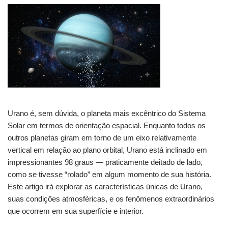
el
n
wi
o
h
e
o
s
e
di
a
e
e
e
a
tt
p
ar
b
d
A
dI
t
d
st
gr
p
er
y
e
o
o
p
n
s
a
c
Li
o
n
p
m
h
n
k
at
k
Urano é, sem dúvida, o planeta mais excêntrico do Sistema
Solar em termos de orientação espacial. Enquanto todos os
outros planetas giram em torno de um eixo relativamente
vertical em relação ao plano orbital, Urano está inclinado em
impressionantes 98 graus — praticamente deitado de lado,
como se tivesse “rolado” em algum momento de sua história.
Este artigo irá explorar as características únicas de Urano,
suas condições atmosféricas, e os fenômenos extraordinários
que ocorrem em sua superfície e interior.