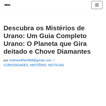
Avançar
para
o
Descubra os Mistérios de
conteúdo
Urano: Um Guia Completo
Urano: O Planeta que Gira
deitado e Chove Diamantes
por
holmes40anfibil@gmail.com
CURIOSIDADES
,
MISTÉRIO
,
NOTICIAS