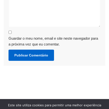
Guardar o meu nome, email e site neste navegador para
a próxima vez que eu comentar.
Este site utiliza cookies para permitir uma melhor experiência
Neve
| Criado com
WordPress