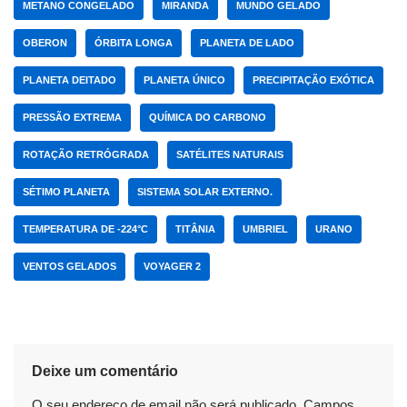
METANO CONGELADO
MIRANDA
MUNDO GELADO
OBERON
ÓRBITA LONGA
PLANETA DE LADO
PLANETA DEITADO
PLANETA ÚNICO
PRECIPITAÇÃO EXÓTICA
PRESSÃO EXTREMA
QUÍMICA DO CARBONO
ROTAÇÃO RETRÓGRADA
SATÉLITES NATURAIS
SÉTIMO PLANETA
SISTEMA SOLAR EXTERNO.
TEMPERATURA DE -224°C
TITÂNIA
UMBRIEL
URANO
VENTOS GELADOS
VOYAGER 2
Deixe um comentário
O seu endereço de email não será publicado.
Campos