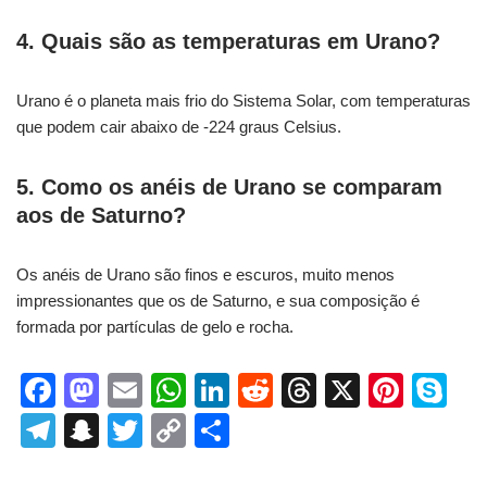
4. Quais são as temperaturas em Urano?
Urano é o planeta mais frio do Sistema Solar, com temperaturas
que podem cair abaixo de -224 graus Celsius.
5. Como os anéis de Urano se comparam
aos de Saturno?
Os anéis de Urano são finos e escuros, muito menos
impressionantes que os de Saturno, e sua composição é
formada por partículas de gelo e rocha.
F
M
E
W
Li
R
T
X
Pi
S
a
a
m
h
n
e
hr
nt
ky
T
S
T
C
S
c
st
ail
at
k
d
e
er
p
el
n
wi
o
h