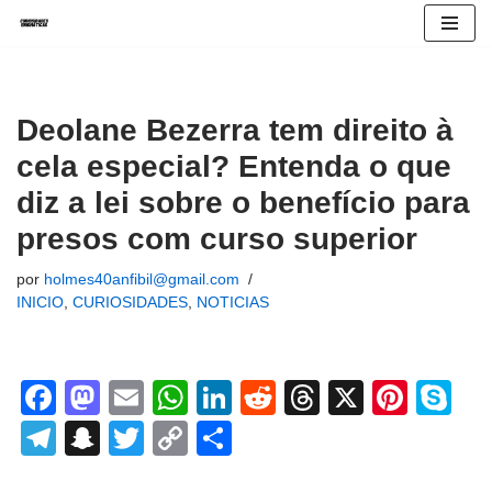
Avançar
para
o
Deolane Bezerra tem direito à
conteúdo
cela especial? Entenda o que
diz a lei sobre o benefício para
presos com curso superior
por
holmes40anfibil@gmail.com
INICIO
,
CURIOSIDADES
,
NOTICIAS
F
M
E
W
Li
R
T
X
Pi
S
a
a
m
h
n
e
hr
nt
ky
T
S
T
C
S
c
st
ail
at
k
d
e
er
p
el
n
wi
o
h