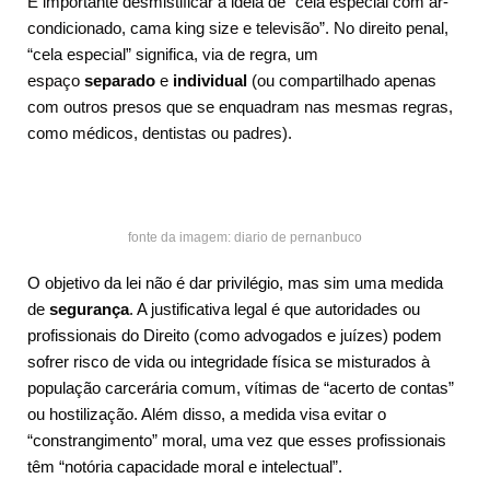
É importante desmistificar a ideia de “cela especial com ar-
condicionado, cama king size e televisão”. No direito penal,
“cela especial” significa, via de regra, um
espaço
separado
e
individual
(ou compartilhado apenas
com outros presos que se enquadram nas mesmas regras,
como médicos, dentistas ou padres).
fonte da imagem: diario de pernanbuco
O objetivo da lei não é dar privilégio, mas sim uma medida
de
segurança
. A justificativa legal é que autoridades ou
profissionais do Direito (como advogados e juízes) podem
sofrer risco de vida ou integridade física se misturados à
população carcerária comum, vítimas de “acerto de contas”
ou hostilização. Além disso, a medida visa evitar o
“constrangimento” moral, uma vez que esses profissionais
têm “notória capacidade moral e intelectual”.