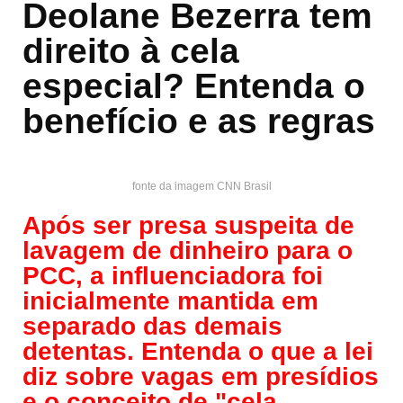
e
o
s
e
di
a
e
e
Deolane Bezerra tem
e
a
tt
p
ar
b
d
A
dI
t
d
st
gr
p
er
y
e
direito à cela
o
o
p
n
s
a
c
Li
especial? Entenda o
o
n
p
m
h
n
benefício e as regras
k
at
k
fonte da imagem CNN Brasil
Após ser presa suspeita de
lavagem de dinheiro para o
PCC, a influenciadora foi
inicialmente mantida em
separado das demais
detentas. Entenda o que a lei
diz sobre vagas em presídios
e o conceito de "cela