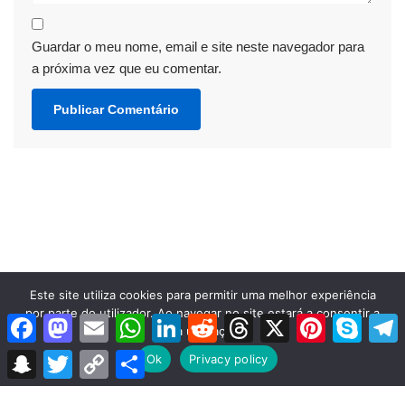
Guardar o meu nome, email e site neste navegador para
a próxima vez que eu comentar.
Este site utiliza cookies para permitir uma melhor experiência
por parte do utilizador. Ao navegar no site estará a consentir a
Facebook
Mastodon
Email
WhatsApp
LinkedIn
Reddit
Threads
X
Pinterest
Skype
T
Neve
| Criado com
WordPress
sua utilização.
Snapchat
Twitter
Copy
Share
Ok
Privacy policy
INICIO
Sobre
contato
politica de privacidade
Link
Social Share Buttons and Icons
powered by Ultimatelysocial