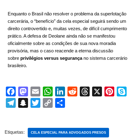
Enquanto o Brasil não resolver o problema da superlotação
carcerária, o “benefício” da cela especial seguirá sendo um
direito controvertido e, muitas vezes, de difícil cumprimento
prático. A defesa de Deolane ainda não se manifestou
oficialmente sobre as condições de sua nova moradia
provisória, mas o caso reacende a eterna discussão
sobre
privilégios versus segurança
no sistema carcerário
brasileiro.
F
M
E
W
Li
R
T
X
Pi
S
a
a
m
h
n
e
hr
nt
ky
T
S
T
C
S
c
st
ail
at
k
d
e
er
p
el
n
wi
o
h
e
o
s
e
di
a
e
e
e
a
tt
p
ar
b
d
A
dI
t
d
st
gr
p
er
y
e
Etiquetas:
CELA ESPECIAL PARA ADVOGADOS PRESOS