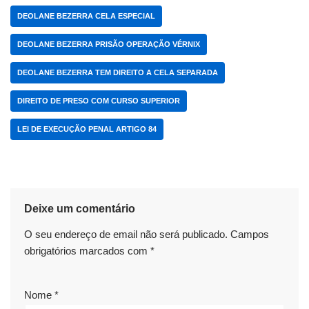
o
o
p
n
s
a
c
Li
DEOLANE BEZERRA CELA ESPECIAL
o
n
p
m
h
n
k
DEOLANE BEZERRA PRISÃO OPERAÇÃO VÉRNIX
at
k
DEOLANE BEZERRA TEM DIREITO A CELA SEPARADA
DIREITO DE PRESO COM CURSO SUPERIOR
LEI DE EXECUÇÃO PENAL ARTIGO 84
Deixe um comentário
O seu endereço de email não será publicado.
Campos
obrigatórios marcados com
*
Nome
*