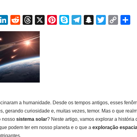
W
Li
R
T
X
Pi
S
T
S
T
C
S
h
n
e
hr
nt
ky
el
n
wi
o
h
t
k
d
e
er
p
e
a
tt
p
a
s
e
di
a
e
e
gr
p
er
y
e
A
dI
t
d
st
a
c
Li
p
n
s
m
h
n
p
at
k
cinaram a humanidade. Desde os tempos antigos, esses fenôm
s, gerando curiosidade e, muitas vezes, temor. Mas o que real
o nosso
sistema solar
? Neste artigo, vamos explorar a história
 que podem ter em nosso planeta e o que a
exploração espacia
trigantes.