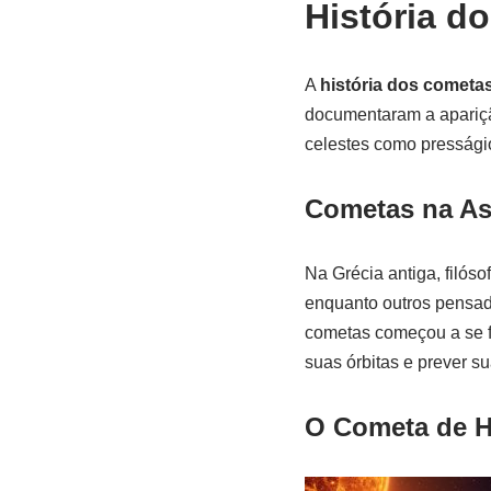
História d
A
história dos cometa
documentaram a apariçã
celestes como presságio
Cometas na As
Na Grécia antiga, filós
enquanto outros pensad
cometas começou a se 
suas órbitas e prever s
O Cometa de H