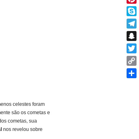
Pinte
Skyp
Tele
r
Snap
Twitt
Copy
Link
Shar
enos celestes foram
mente são os cometas e
 dos cometas, sua
l
nos revelou sobre