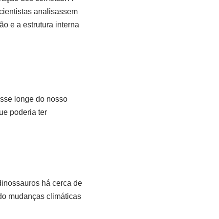
cientistas analisassem
o e a estrutura interna
asse longe do nosso
ue poderia ter
inossauros há cerca de
ndo mudanças climáticas