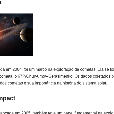
a
da em 2004, foi um marco na exploração de cometas. Ela se to
 cometa, o 67P/Churyumov-Gerasimenko. Os dados coletados p
dos cometas e sua importância na história do sistema solar.
mpact
lançada em 2005, também teve um papel fundamental na explo