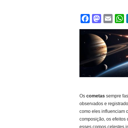
F
M
E
a
a
m
c
st
ail
a
e
o
b
d
o
o
o
n
k
Os
cometas
sempre fas
observados e registrado
como eles influenciam 
composição, os efeitos
esses corpos celestes in