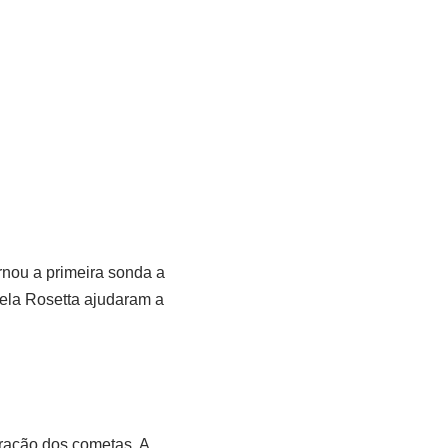
rnou a primeira sonda a
ela Rosetta ajudaram a
ração dos cometas. A