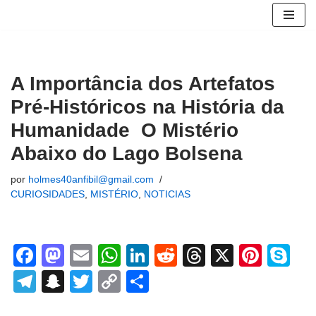
Avançar
para
o
A Importância dos Artefatos
conteúdo
Pré-Históricos na História da
Humanidade O Mistério
Abaixo do Lago Bolsena
por
holmes40anfibil@gmail.com
CURIOSIDADES
,
MISTÉRIO
,
NOTICIAS
F
M
E
W
Li
R
T
X
Pi
S
a
a
m
h
n
e
hr
nt
ky
T
S
T
C
S
c
st
ail
at
k
d
e
er
p
el
n
wi
o
h