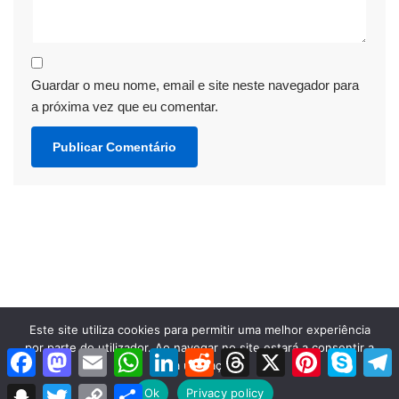
Guardar o meu nome, email e site neste navegador para
a próxima vez que eu comentar.
Este site utiliza cookies para permitir uma melhor experiência
por parte do utilizador. Ao navegar no site estará a consentir a
Facebook
Mastodon
Email
WhatsApp
LinkedIn
Reddit
Threads
X
Pinterest
Skype
T
Neve
| Criado com
WordPress
sua utilização.
Snapchat
Twitter
Copy
Share
Ok
Privacy policy