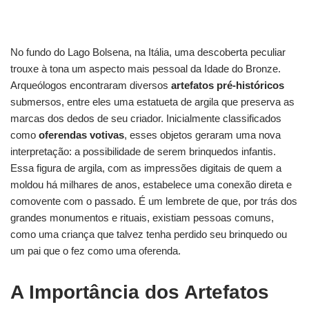
e
o
s
e
di
a
e
e
e
a
tt
p
ar
b
d
A
dI
t
d
st
gr
p
er
y
e
o
o
p
n
s
a
c
Li
No fundo do Lago Bolsena, na Itália, uma descoberta peculiar
o
n
p
trouxe à tona um aspecto mais pessoal da Idade do Bronze.
m
h
n
Arqueólogos encontraram diversos
artefatos pré-históricos
k
at
k
submersos, entre eles uma estatueta de argila que preserva as
marcas dos dedos de seu criador. Inicialmente classificados
como
oferendas votivas
, esses objetos geraram uma nova
interpretação: a possibilidade de serem brinquedos infantis.
Essa figura de argila, com as impressões digitais de quem a
moldou há milhares de anos, estabelece uma conexão direta e
comovente com o passado. É um lembrete de que, por trás dos
grandes monumentos e rituais, existiam pessoas comuns,
como uma criança que talvez tenha perdido seu brinquedo ou
um pai que o fez como uma oferenda.
A Importância dos Artefatos