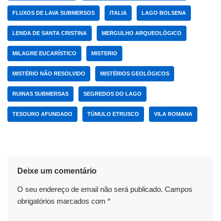
FLUXOS DE LAVA SUBMERSOS
ITALIA
LAGO BOLSENA
LENDA DE SANTA CRISTINA
MERGULHO ARQUEOLÓGICO
MILAGRE EUCARÍSTICO
MISTERIO
MISTÉRIO NÃO RESOLVIDO
MISTÉRIOS GEOLÓGICOS
RUINAS SUBMERSAS
SEGREDOS DO LAGO
TESOURO AFUNDADO
TÚMULO ETRUSCO
VILA ROMANA
Deixe um comentário
O seu endereço de email não será publicado.
Campos
obrigatórios marcados com
*