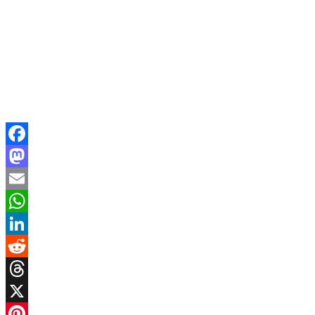
Facebook
Mastodon
Email
WhatsApp
LinkedIn
Reddit
Threads
X