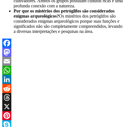
cultivadores. Ambos os grupos possuíam culturas ricas e uma
profunda conexão com a natureza.
Por que os mistérios dos petróglifos são considerados
enigmas arqueológicos?
Os mistérios dos petróglifos são
considerados enigmas arqueológicos porque suas funções e
significados não são completamente compreendidos, levando
a diversas interpretações e pesquisas na área.
Facebook
Mastodon
Email
WhatsApp
LinkedIn
Reddit
Threads
X
Pinterest