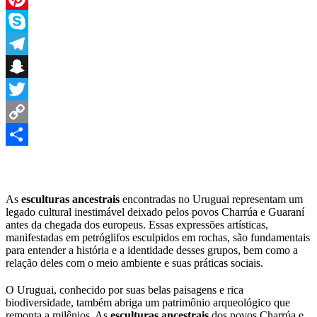
Pinterest
Skype
Telegram
Snapchat
Twitter
Copy
Link
Share
As
esculturas ancestrais
encontradas no Uruguai representam um
legado cultural inestimável deixado pelos povos Charrúa e Guaraní
antes da chegada dos europeus. Essas expressões artísticas,
manifestadas em petróglifos esculpidos em rochas, são fundamentais
para entender a história e a identidade desses grupos, bem como a
relação deles com o meio ambiente e suas práticas sociais.
O Uruguai, conhecido por suas belas paisagens e rica
biodiversidade, também abriga um patrimônio arqueológico que
remonta a milênios. As
esculturas ancestrais
dos povos Charrúa e