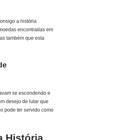
onsigo a história
as moedas encontradas em
mas também que esta
de
tavam se escondendo e
um desejo de lutar que
ço pode ter servido como
 História