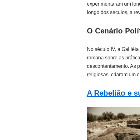
experimentaram um long
longo dos séculos, a re
O Cenário Polít
No século IV, a Galiléi
romana sobre as prática
descontentamento. As po
religiosas, criaram um c
A Rebelião e 