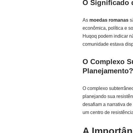
O Significado
As
moedas romanas
sã
econômica, política e s
Huqoq podem indicar nã
comunidade estava dispo
O Complexo Su
Planejamento
O complexo subterrâne
planejando sua resistên
desafiam a narrativa de
um centro de resistênci
A Importân