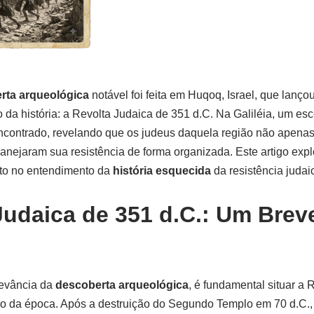
p
n
s
m
h
n
p
at
k
rta arqueológica
notável foi feita em Huqoq, Israel, que lanço
da história: a Revolta Judaica de 351 d.C. Na Galiléia, um es
ncontrado, revelando que os judeus daquela região não apenas
nejaram sua resistência de forma organizada. Este artigo expl
to no entendimento da
história esquecida
da resistência judai
Judaica de 351 d.C.: Um Brev
levância da
descoberta arqueológica
, é fundamental situar a 
ico da época. Após a destruição do Segundo Templo em 70 d.C.,