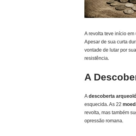
A revolta teve início e
Apesar de sua curta dur
vontade de lutar por sua
resistência.
A Descobe
A
descoberta arqueol
esquecida. As 22
moed
revolta, mas também su
opressão romana.