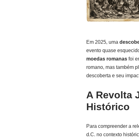
o
o
o
n
k
Em 2025, uma
descobe
evento quase esquecido 
moedas romanas
foi e
romano, mas também pla
descoberta e seu impac
A Revolta 
Histórico
Para compreender a re
d.C. no contexto histór