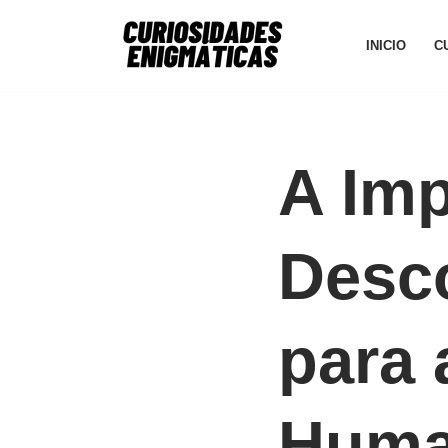
INICIO
C
Avançar
para
o
conteúdo
A Imp
Desc
para 
Huma