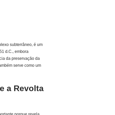
lexo subterrâneo, é um
351 d.C., embora
ncia da preservação da
s também serve como um
e a Revolta
ortante porque revela