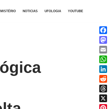
MISTÉRIO
NOTICIAS
UFOLOGIA
YOUTUBE
Face
Mast
Emai
ógica
What
Linke
Reddi
Thre
lta
X