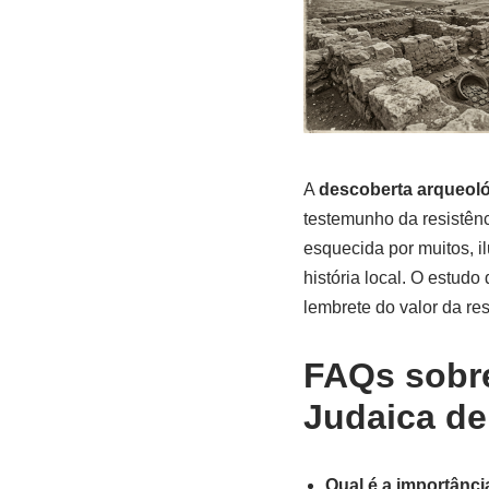
A
descoberta arqueol
testemunho da resistênc
esquecida por muitos, i
história local. O estud
lembrete do valor da re
FAQs sobre
Judaica de
Qual é a importânc