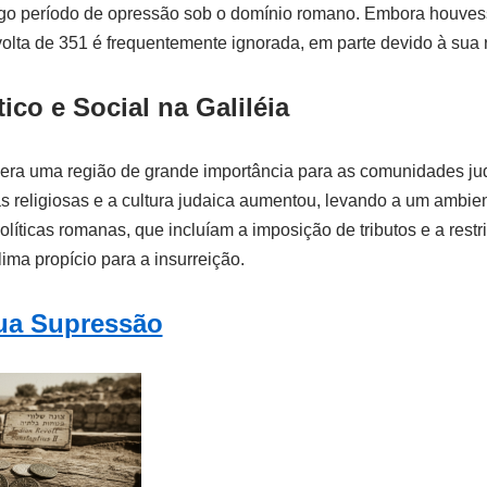
o período de opressão sob o domínio romano. Embora houvesse
volta de 351 é frequentemente ignorada, em parte devido à sua 
ico e Social na Galiléia
a era uma região de grande importância para as comunidades ju
s religiosas e a cultura judaica aumentou, levando a um ambie
líticas romanas, que incluíam a imposição de tributos e a restr
lima propício para a insurreição.
sua Supressão