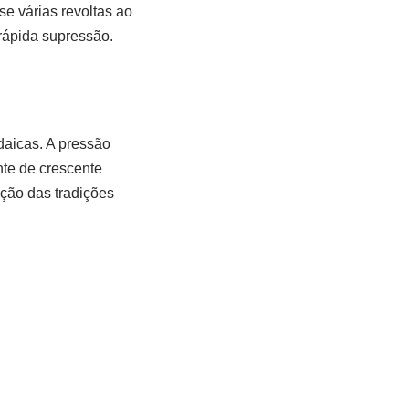
 várias revoltas ao
rápida supressão.
daicas. A pressão
nte de crescente
ição das tradições