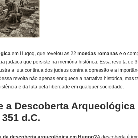
ógica
em Huqoq, que revelou as 22
moedas romanas
e o comp
ia judaica que persiste na memória histórica. Essa revolta de 
lustra a luta contínua dos judeus contra a opressão e a importâ
o dessa revolta não apenas enriquece a narrativa histórica, ma
sistência e da luta pela liberdade em qualquer sociedade.
 a Descoberta Arqueológica 
 351 d.C.
ia da descoberta arqueológica em Huqoq?
A descoberta é imp