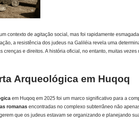
m um contexto de agitação social, mas foi rapidamente esmagada
ação, a resistência dos judeus na Galiléia revela uma determi
s crenças e direitos. A história oficial, no entanto, muitas veze
rta Arqueológica em Huqoq
ógica
em Huqoq em 2025 foi um marco significativo para a com
as romanas
encontradas no complexo subterrâneo não apenas
gerem que os judeus estavam se organizando e planejando sua 