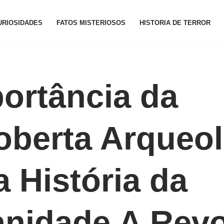
URIOSIDADES
FATOS MISTERIOSOS
HISTORIA DE TERROR
ortância da
oberta Arqueol
a História da
nidade A Revo