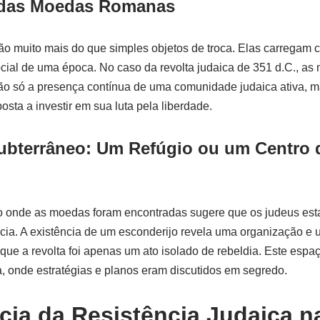
 das Moedas Romanas
o muito mais do que simples objetos de troca. Elas carregam c
ocial de uma época. No caso da revolta judaica de 351 d.C., 
o só a presença contínua de uma comunidade judaica ativa, 
sta a investir em sua luta pela liberdade.
bterrâneo: Um Refúgio ou um Centro 
?
o onde as moedas foram encontradas sugere que os judeus es
cia. A existência de um esconderijo revela uma organização e 
 que a revolta foi apenas um ato isolado de rebeldia. Este espa
a, onde estratégias e planos eram discutidos em segredo.
cia da Resistência Judaica na