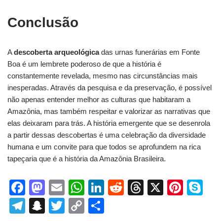
Conclusão
A
descoberta arqueológica
das urnas funerárias em Fonte
Boa é um lembrete poderoso de que a história é
constantemente revelada, mesmo nas circunstâncias mais
inesperadas. Através da pesquisa e da preservação, é possível
não apenas entender melhor as culturas que habitaram a
Amazônia, mas também respeitar e valorizar as narrativas que
elas deixaram para trás. A história emergente que se desenrola
a partir dessas descobertas é uma celebração da diversidade
humana e um convite para que todos se aprofundem na rica
tapeçaria que é a história da Amazônia Brasileira.
F
M
E
W
Li
R
T
X
Pi
S
a
a
m
h
n
e
hr
nt
ky
T
S
T
C
S
c
st
ail
at
k
d
e
er
p