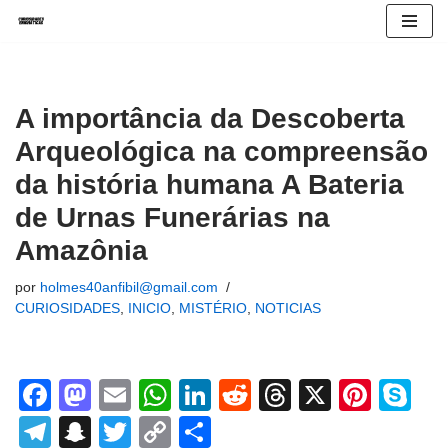
Avançar
para
o
A importância da Descoberta
conteúdo
Arqueológica na compreensão
da história humana A Bateria
de Urnas Funerárias na
Amazônia
por
holmes40anfibil@gmail.com
CURIOSIDADES
,
INICIO
,
MISTÉRIO
,
NOTICIAS
F
M
E
W
Li
R
T
X
Pi
S
a
a
m
h
n
e
hr
nt
ky
T
S
T
C
S