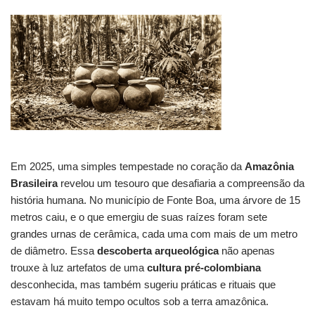
c
st
ail
at
k
d
e
er
p
el
n
wi
o
h
e
o
s
e
di
a
e
e
e
a
tt
p
ar
b
d
A
dI
t
d
st
gr
p
er
y
e
o
o
p
n
s
a
c
Li
o
n
p
m
h
n
k
at
k
Em 2025, uma simples tempestade no coração da
Amazônia
Brasileira
revelou um tesouro que desafiaria a compreensão da
história humana. No município de Fonte Boa, uma árvore de 15
metros caiu, e o que emergiu de suas raízes foram sete
grandes urnas de cerâmica, cada uma com mais de um metro
de diâmetro. Essa
descoberta arqueológica
não apenas
trouxe à luz artefatos de uma
cultura pré-colombiana
desconhecida, mas também sugeriu práticas e rituais que
estavam há muito tempo ocultos sob a terra amazônica.