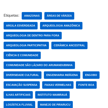
el
n
wi
o
h
e
o
s
e
di
a
e
e
e
a
tt
p
ar
b
d
A
dI
t
d
st
gr
p
er
y
e
Etiquetas:
AMAZONAS
ÁREAS DE VÁRZEA
o
o
p
n
s
a
c
Li
ARGILA ESVERDEADA
ARQUEOLOGIA AMAZÔNICA
o
n
p
m
h
n
k
ARQUEOLOGIA DE DENTRO PARA FORA
at
k
ARQUEOLOGIA PARTICIPATIVA
CERÂMICA ANCESTRAL
CIÊNCIA E COMUNIDADE
COMUNIDADE SÃO LÁZARO DO ARUMANDUBINHA
DIVERSIDADE CULTURAL
ENGENHARIA INDÍGENA
ENGOBO
ESCAVAÇÃO SUSPENSA
FAIXAS VERMELHAS
FONTE BOA
ILHAS ARTIFICIAIS
INSTITUTO MAMIRAUÁ
LOGÍSTICA FLUVIAL
MANEJO DE PIRARUCU