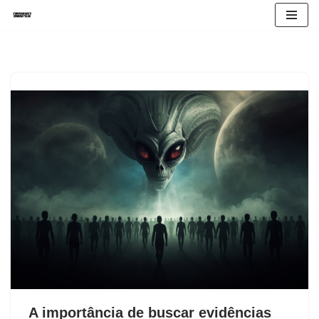
Avançar
para
o
conteúdo
A importância de buscar evidências