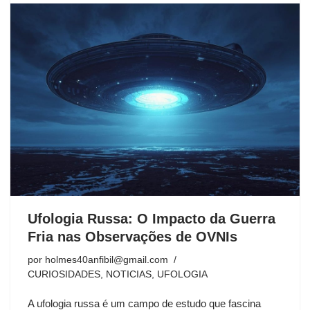
Ufologia Russa: O Impacto da Guerra
Fria nas Observações de OVNIs
por
holmes40anfibil@gmail.com
CURIOSIDADES
,
NOTICIAS
,
UFOLOGIA
A ufologia russa é um campo de estudo que fascina