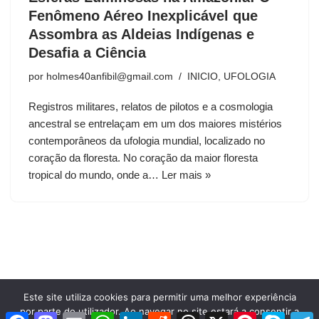
Fenômeno Aéreo Inexplicável que
Assombra as Aldeias Indígenas e
Desafia a Ciência
por
holmes40anfibil@gmail.com
INICIO
,
UFOLOGIA
Registros militares, relatos de pilotos e a cosmologia
ancestral se entrelaçam em um dos maiores mistérios
contemporâneos da ufologia mundial, localizado no
coração da floresta. No coração da maior floresta
tropical do mundo, onde a…
Ler mais »
Este site utiliza cookies para permitir uma melhor experiência
por parte do utilizador. Ao navegar no site estará a consentir a
Facebook
Mastodon
Email
WhatsApp
LinkedIn
Reddit
Threads
X
Pinterest
Skype
T