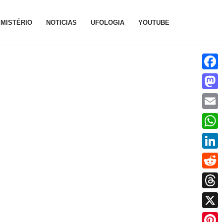
MISTÉRIO
NOTICIAS
UFOLOGIA
YOUTUBE
Face
Mast
Emai
What
Linke
Reddi
Thre
X