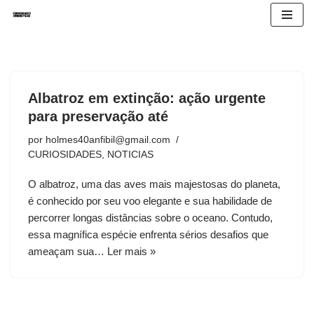
Avançar
para
o
conteúdo
Albatroz em extinção: ação urgente
para preservação até
por
holmes40anfibil@gmail.com
CURIOSIDADES
,
NOTICIAS
O albatroz, uma das aves mais majestosas do planeta,
é conhecido por seu voo elegante e sua habilidade de
percorrer longas distâncias sobre o oceano. Contudo,
essa magnífica espécie enfrenta sérios desafios que
ameaçam sua…
Ler mais »