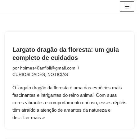
Avançar
para
o
conteúdo
Largato dragão da floresta: um guia
completo de cuidados
por
holmes40anfibil@gmail.com
CURIOSIDADES
,
NOTICIAS
O largato dragão da floresta é uma das espécies mais
fascinantes e intrigantes do reino animal. Com suas
cores vibrantes e comportamento curioso, esses répteis
têm atraído a atenção de amantes da natureza e
de…
Ler mais »