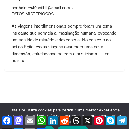
por
holmes40anfibil@gmail.com
FATOS MISTERIOSOS
As viagens interdimensionais sempre foram um tema
intrigante que permeia a imaginação humana, evocando
um sentido de mistério e descoberta. No contexto do
antigo Egito, essas viagens assumem uma nova
dimensão, entrelaçando-se com o misticismo…
Ler
mais »
Este site utiliza cookies para permitir uma melhor experiência
por parte do utilizador. Ao navegar no site estará a consentir a
Facebook
Mastodon
Email
WhatsApp
LinkedIn
Reddit
Threads
X
Pinterest
Skype
T
Neve
| Criado com
WordPress
sua utilização.