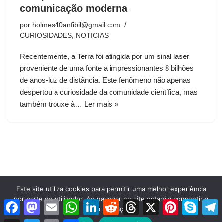
comunicação moderna
por
holmes40anfibil@gmail.com
CURIOSIDADES
,
NOTICIAS
Recentemente, a Terra foi atingida por um sinal laser
proveniente de uma fonte a impressionantes 8 bilhões
de anos-luz de distância. Este fenômeno não apenas
despertou a curiosidade da comunidade científica, mas
também trouxe à…
Ler mais »
Este site utiliza cookies para permitir uma melhor experiência
por parte do utilizador. Ao navegar no site estará a consentir a
Facebook
Mastodon
Email
WhatsApp
LinkedIn
Reddit
Threads
X
Pinterest
Skype
T
Neve
| Criado com
WordPress
sua utilização.